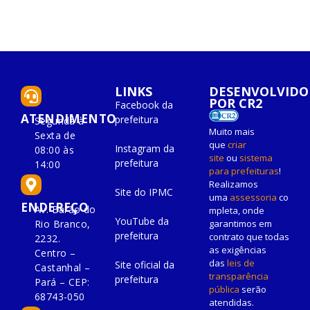
LINKS
DESENVOLVIDO
POR CR2
Facebook da
ATENDIMENTO
prefeitura
Segunda à
Muito mais
Sexta de
que
criar
Instagram da
08:00 às
site
ou
sistema
prefeitura
14:00
para prefeituras
!
Realizamos
Site do IPMC
uma
assessoria
co
ENDEREÇO
Av. Barão do
mpleta, onde
YouTube da
Rio Branco,
garantimos em
prefeitura
contrato que todas
2232.
as exigências
Centro –
das
leis de
Site oficial da
Castanhal –
transparência
prefeitura
Pará – CEP:
pública
serão
68743-050
atendidas.