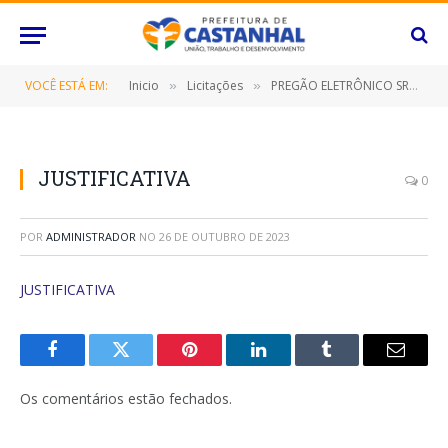
VOCÊ ESTÁ EM:
Inicio
Licitações
PREGÃO ELETRÔNICO SRP Nº 058/2023 (CONTRATAÇÃO DE EMPRESA ESPECIALIZADA PARA FORNECIMENTO DE FERRAMENTAS, DESTINADO A ATENDER A DEMANDA DAS DIVERSAS SECRETARIAS/FUNDOS MUNICIPAIS DO MUNICÍPIO DE CASTANHAL/PA POR UM PERÍODO DE 12 (DOZE) MESES)
»
»
JUSTIFICATIVA
0
POR
ADMINISTRADOR
NO
26 DE OUTUBRO DE 2023
JUSTIFICATIVA
Facebook
Twitter
Pinterest
O
Tumblr
E-
LinkedIn
mail
Os comentários estão fechados.