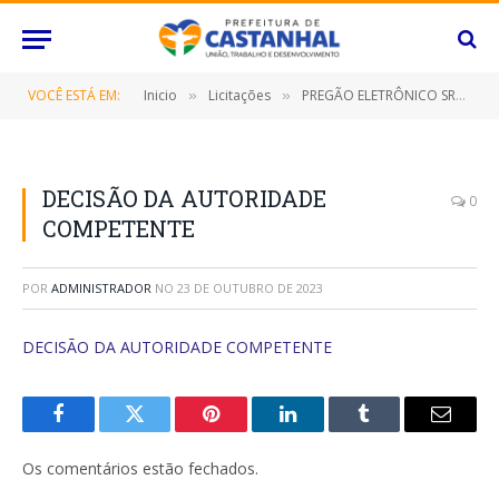
VOCÊ ESTÁ EM:
Inicio
Licitações
PREGÃO ELETRÔNICO SRP Nº 059/2023 (CONTRATAÇÃO DE EMPRESA ESPECIALIZADA NO FORNECIMENTO ÁGUA MINERAL EM EMBALAGEM DE 200ML, DESTINADO AO ATENDIMENTO DAS DIVERSAS SECRETARIAS/FUNDOS MUNICIPAIS E O INSTITUTO DE PREVIDÊNCIA DO MUNICÍPIO DE CASTANHAL/PA POR UM PERÍODO DE 12 (DOZE) MESES)
»
»
DECISÃO DA AUTORIDADE
0
COMPETENTE
POR
ADMINISTRADOR
NO
23 DE OUTUBRO DE 2023
DECISÃO DA AUTORIDADE COMPETENTE
Facebook
Twitter
Pinterest
O
Tumblr
E-
LinkedIn
mail
Os comentários estão fechados.