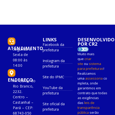
LINKS
DESENVOLVIDO
POR CR2
Facebook da
ATENDIMENTO
Segunda à
prefeitura
Muito mais
Sexta de
que
criar
08:00 às
Instagram da
site
ou
sistema
14:00
prefeitura
para prefeituras
!
Realizamos
Site do IPMC
uma
assessoria
co
ENDEREÇO
Av. Barão do
mpleta, onde
Rio Branco,
YouTube da
garantimos em
2232.
prefeitura
contrato que todas
Centro –
as exigências
Castanhal –
das
leis de
Site oficial da
Pará – CEP:
transparência
prefeitura
pública
serão
68743-050