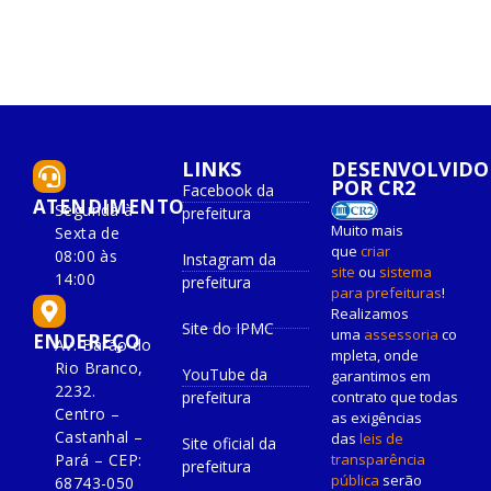
LINKS
DESENVOLVIDO
POR CR2
Facebook da
ATENDIMENTO
Segunda à
prefeitura
Muito mais
Sexta de
que
criar
08:00 às
Instagram da
site
ou
sistema
14:00
prefeitura
para prefeituras
!
Realizamos
Site do IPMC
uma
assessoria
co
ENDEREÇO
Av. Barão do
mpleta, onde
Rio Branco,
YouTube da
garantimos em
2232.
prefeitura
contrato que todas
Centro –
as exigências
Castanhal –
das
leis de
Site oficial da
Pará – CEP:
transparência
prefeitura
pública
serão
68743-050