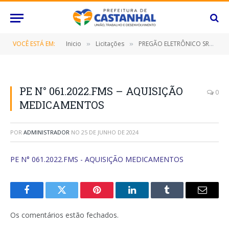
VOCÊ ESTÁ EM:
Inicio
Licitações
PREGÃO ELETRÔNICO SRP Nº 061/2022 (CONTRATAÇÃO DE EMPRESA ESPECIALIZADA PARA AQUISIÇÃO DE MEDICAMENTOS
»
»
PE N° 061.2022.FMS – AQUISIÇÃO
0
MEDICAMENTOS
POR
ADMINISTRADOR
NO
25 DE JUNHO DE 2024
PE N° 061.2022.FMS - AQUISIÇÃO MEDICAMENTOS
Facebook
Twitter
Pinterest
O
Tumblr
E-
LinkedIn
mail
Os comentários estão fechados.