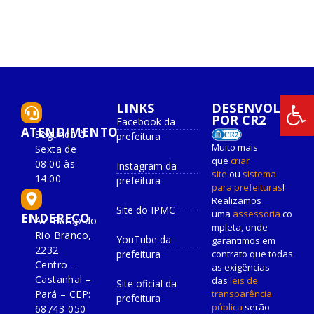
LINKS
DESENVOLVIDO
POR CR2
Facebook da
ATENDIMENTO
Segunda à
prefeitura
Muito mais
Sexta de
que
criar
08:00 às
Instagram da
site
ou
sistema
14:00
prefeitura
para prefeituras
!
Realizamos
Site do IPMC
uma
assessoria
co
ENDEREÇO
Av. Barão do
mpleta, onde
Rio Branco,
YouTube da
garantimos em
2232.
prefeitura
contrato que todas
Centro –
as exigências
Castanhal –
das
leis de
Site oficial da
Pará – CEP:
transparência
prefeitura
pública
serão
68743-050