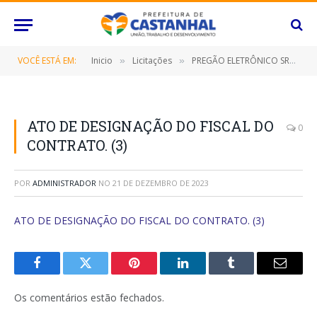
VOCÊ ESTÁ EM:
Inicio
Licitações
PREGÃO ELETRÔNICO SRP Nº 063/2023 (CONTRATAÇÃO DE EMPRESA ESPECIALIZADA EM MANUTENÇÃO PREVENTIVA E CORRETIVA EM APARELHOS DE AR CONDICIONADO/SPLITS, FREEZER, GELADEIRA E BEBEDOURO, OBJETIVANDO ATENDER AS NECESSIDADES DAS DIVERSAS SECRETARIAS/FUNDOS MUNICIPAIS E O INSTITUTO DE PREVIDÊNCIA DESTE MUNICÍPIO DE CASTANHAL/PARÁ, POR UM PERÍODO DE 12 (DOZE) MESES)
»
»
ATO DE DESIGNAÇÃO DO FISCAL DO
0
CONTRATO. (3)
POR
ADMINISTRADOR
NO
21 DE DEZEMBRO DE 2023
ATO DE DESIGNAÇÃO DO FISCAL DO CONTRATO. (3)
Facebook
Twitter
Pinterest
O
Tumblr
E-
LinkedIn
mail
Os comentários estão fechados.