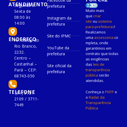
Facebook da
ATENDIMENTO
Segunda à
prefeitura
Muito mais
Sexta de
que
criar
08:00 às
Instagram da
site
ou
sistema
14:00
prefeitura
para prefeituras
!
Realizamos
Site do IPMC
uma
assessoria
co
ENDEREÇO
Av. Barão do
mpleta, onde
Rio Branco,
YouTube da
garantimos em
2232.
prefeitura
contrato que todas
Centro –
as exigências
Castanhal –
das
leis de
Site oficial da
Pará – CEP:
transparência
prefeitura
pública
serão
68743-050
atendidas.
TELEFONE
Conheça o
PNTP
e
(91) 3721-
o
Radar da
2109 / 3711-
Transparência
7449
Pública