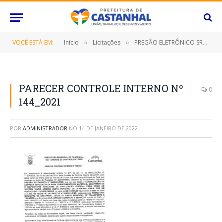
VOCÊ ESTÁ EM:
Inicio
Licitações
PREGÃO ELETRÔNICO SRP Nº 090/2021 (CONTRATAÇÃO DE EMPRESA ESPECIALIZADA PARA FORNECIMENTO DE MATERIAIS, EQUIPAMENTOS E DISPOSITIVOS AUXILIARES DE SINALIZAÇÃO VERTICAL PARA APOIO AO SISTEMA VIÁRIO URBANO DESTE MUNICÍPIO DE CASTANHAL/PARÁ, POR UM PERÍODO DE 12 (DOZE) MESES)
»
»
PARECER CONTROLE INTERNO Nº
0
144_2021
POR
ADMINISTRADOR
NO
14 DE JANEIRO DE 2022