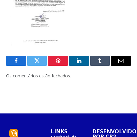
Facebook
Twitter
Pinterest
O
Tumblr
E-
LinkedIn
mail
Os comentários estão fechados.
LINKS
DESENVOLVIDO
POR CR2