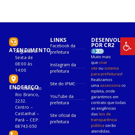
LINKS
DESENVOLVIDO
POR CR2
Facebook da
ATENDIMENTO
Segunda à
prefeitura
Muito mais
Sexta de
que
criar
08:00 às
Instagram da
site
ou
sistema
14:00
prefeitura
para prefeituras
!
Realizamos
Site do IPMC
uma
assessoria
co
ENDEREÇO
Av. Barão do
mpleta, onde
Rio Branco,
YouTube da
garantimos em
2232.
prefeitura
contrato que todas
Centro –
as exigências
Castanhal –
das
leis de
Site oficial da
Pará – CEP:
transparência
prefeitura
pública
serão
68743-050
atendidas.