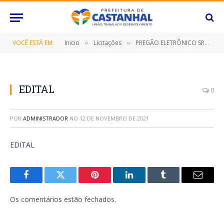
VOCÊ ESTÁ EM:
Inicio
Licitações
PREGÃO ELETRÔNICO SRP Nº 105/2021 (CONTRATAÇÃO DE EMPRESA ESPECIALIZADA PARA PRESTAÇÃO DE SERVIÇO DE MANUTENÇÃO NO SISTEMA DE ILUMINAÇÃO PÚBLICA NESTE MUNICÍPIO DE CASTANHAL/PARÁ, POR UM PERÍODO DE 12 (DOZE) MESES)
»
»
EDITAL
0
POR
ADMINISTRADOR
NO
12 DE NOVEMBRO DE 2021
EDITAL
Facebook
Twitter
Pinterest
O
Tumblr
E-
LinkedIn
mail
Os comentários estão fechados.