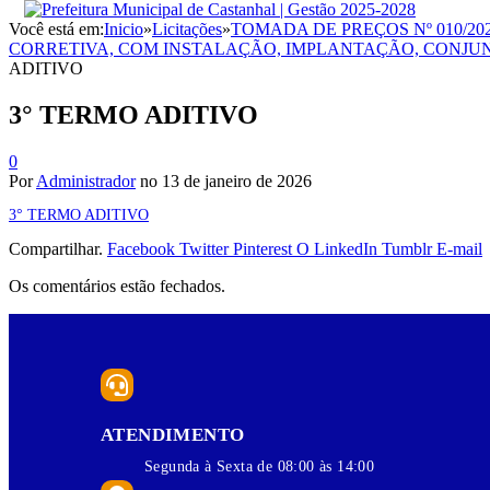
Você está em:
Inicio
»
Licitações
»
TOMADA DE PREÇOS Nº 010/2
CORRETIVA, COM INSTALAÇÃO, IMPLANTAÇÃO, CONJU
ADITIVO
3° TERMO ADITIVO
0
Por
Administrador
no
13 de janeiro de 2026
3° TERMO ADITIVO
Compartilhar.
Facebook
Twitter
Pinterest
O LinkedIn
Tumblr
E-mail
Os comentários estão fechados.
ATENDIMENTO
Segunda à Sexta de 08:00 às 14:00