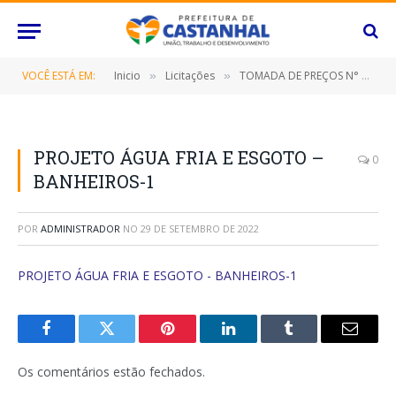
VOCÊ ESTÁ EM:
Inicio
Licitações
TOMADA DE PREÇOS N° 027/2022/PMC (Contratação de empresa especializada para reforma e ampliação da sede gourmet do Sindicato Rural deste Município de Castanhal/Pará)
»
»
PROJETO ÁGUA FRIA E ESGOTO –
0
BANHEIROS-1
POR
ADMINISTRADOR
NO
29 DE SETEMBRO DE 2022
PROJETO ÁGUA FRIA E ESGOTO - BANHEIROS-1
Facebook
Twitter
Pinterest
O
Tumblr
E-
LinkedIn
mail
Os comentários estão fechados.