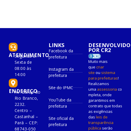
LINKS
DESENVOLVIDO
POR CR2
Facebook da
ATENDIMENTO
Segunda à
prefeitura
Muito mais
Sexta de
que
criar
08:00 às
Instagram da
site
ou
sistema
14:00
prefeitura
para prefeituras
!
Realizamos
Site do IPMC
uma
assessoria
co
ENDEREÇO
Av. Barão do
mpleta, onde
Rio Branco,
YouTube da
garantimos em
2232.
prefeitura
contrato que todas
Centro –
as exigências
Castanhal –
das
leis de
Site oficial da
Pará – CEP:
transparência
prefeitura
pública
serão
68743-050