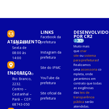
LINKS
DESENVOLVIDO
POR CR2
Facebook da
ATENDIMENTO
prefeitura
Segunda à
Muito mais
Sexta de
que
criar
Instagram da
08:00 às
site
ou
sistema
prefeitura
14:00
para prefeituras
!
Realizamos
Site do IPMC
uma
assessoria
co
ENDEREÇO
Av. Barão do
mpleta, onde
YouTube da
Rio Branco,
garantimos em
prefeitura
contrato que todas
2232.
as exigências
Centro –
das
leis de
Site oficial da
Castanhal –
transparência
prefeitura
Pará – CEP:
pública
serão
68743-050
atendidas.