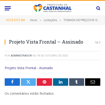
VOCÊ ESTÁ EM:
Inicio
Licitações
TOMADA DE PREÇOS Nº 006/2023 (Contratação de empresa especializada para construção de uma ponte em concreto armado sobre o Igarapé Janjão na Rodovia Transcastanhal)
»
»
Projeto Vista Frontal – Assinado
0
POR
ADMINISTRADOR
NO
18 DE OUTUBRO DE 2023
Projeto Vista Frontal - Assinado
Facebook
Twitter
Pinterest
O
Tumblr
E-
LinkedIn
mail
Os comentários estão fechados.