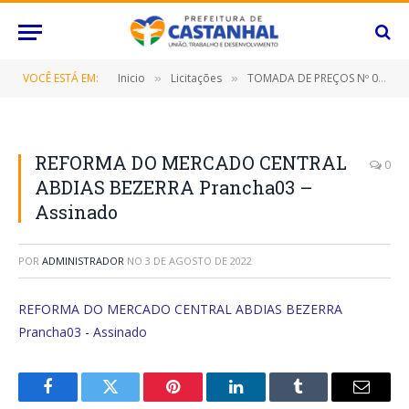
VOCÊ ESTÁ EM:
Inicio
Licitações
TOMADA DE PREÇOS Nº 020/2022 (Contratação de empresa especializada para reforma e ampliação do mercado central de carnes, neste Município de Castanhal/Pará)
»
»
REFORMA DO MERCADO CENTRAL
0
ABDIAS BEZERRA Prancha03 –
Assinado
POR
ADMINISTRADOR
NO
3 DE AGOSTO DE 2022
REFORMA DO MERCADO CENTRAL ABDIAS BEZERRA
Prancha03 - Assinado
Facebook
Twitter
Pinterest
O
Tumblr
E-