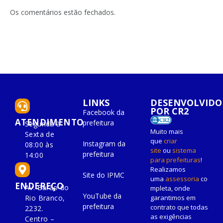
LinkedIn
mail
Os comentários estão fechados.
LINKS
DESENVOLVIDO
POR CR2
Facebook da
ATENDIMENTO
prefeitura
Segunda à
Muito mais
Sexta de
que
criar
Instagram da
08:00 às
site
ou
sistema
prefeitura
14:00
para prefeituras
!
Realizamos
Site do IPMC
uma
assessoria
co
ENDEREÇO
Av. Barão do
mpleta, onde
YouTube da
Rio Branco,
garantimos em
prefeitura
contrato que todas
2232.
as exigências
Centro –