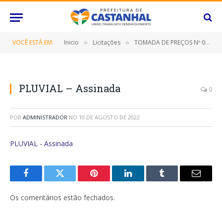
VOCÊ ESTÁ EM:
Inicio
Licitações
TOMADA DE PREÇOS Nº 022/2022 (CONTRATAÇÃO DE EMPRESA ESPECIALIZADA PARA REFORMA E AMPLIAÇÃO DA PRAÇA DE EVENTOS DO BAIRRO JADERLÂNDIA, NESTE MUNICÍPIO DE CASTANHAL/PARÁ)
»
»
PLUVIAL – Assinada
0
POR
ADMINISTRADOR
NO
10 DE AGOSTO DE 2022
PLUVIAL - Assinada
Facebook
Twitter
Pinterest
O
Tumblr
E-
LinkedIn
mail
Os comentários estão fechados.