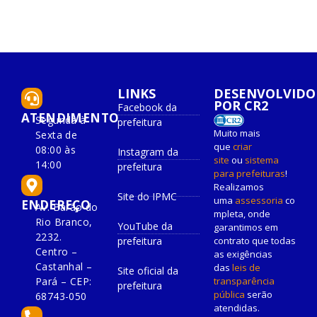
LINKS
DESENVOLVIDO
POR CR2
Facebook da
ATENDIMENTO
Segunda à
prefeitura
Muito mais
Sexta de
que
criar
08:00 às
Instagram da
site
ou
sistema
14:00
prefeitura
para prefeituras
!
Realizamos
Site do IPMC
uma
assessoria
co
ENDEREÇO
Av. Barão do
mpleta, onde
Rio Branco,
YouTube da
garantimos em
2232.
prefeitura
contrato que todas
Centro –
as exigências
Castanhal –
das
leis de
Site oficial da
Pará – CEP:
transparência
prefeitura
pública
serão
68743-050
atendidas.