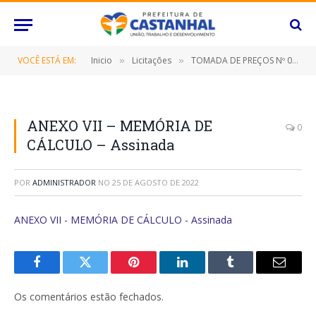
VOCÊ ESTÁ EM:
Inicio
Licitações
TOMADA DE PREÇOS Nº 023/2022 (CONTRATAÇÃO DE EMPRESA ESPECIALIZADA PARA CONSTRUÇÃO DA SEDE DA ASSOCIAÇÃO ESPORTIVA DA PORTELINHA, NESTE MUNICÍPIO DE CASTANHAL/PARÁ)
»
»
ANEXO VII – MEMÓRIA DE
0
CÁLCULO – Assinada
POR
ADMINISTRADOR
NO
25 DE AGOSTO DE 2022
ANEXO VII - MEMÓRIA DE CÁLCULO - Assinada
Facebook
Twitter
Pinterest
O
Tumblr
E-
LinkedIn
mail
Os comentários estão fechados.