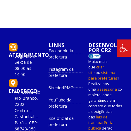
LINKS
DESENVOLVIDO
POR CR2
Facebook da
ATENDIMENTO
Segunda à
prefeitura
Muito mais
Sexta de
que
criar
08:00 às
Instagram da
site
ou
sistema
14:00
prefeitura
para prefeituras
!
Realizamos
Site do IPMC
uma
assessoria
co
ENDEREÇO
Av. Barão do
mpleta, onde
Rio Branco,
YouTube da
garantimos em
2232.
prefeitura
contrato que todas
Centro –
as exigências
Castanhal –
das
leis de
Site oficial da
Pará – CEP:
transparência
prefeitura
pública
serão
68743-050