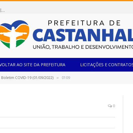
Dispensa de Licitação 085/2026 (CONTRATAÇÃO DE EMPRESA ESPECIALIZADA NA FABRICAÇÃO DE MÓVEIS SOB MEDIDA COM ESTRUTURA METÁLICA EM METALON PARA ATENDIMENTO DAS NECESSIDADES DA SALA SIMOV DA EMEF MADRE MARIA VIGANÓ)
VOLTAR AO SITE DA PREFEITURA
LICITAÇÕES E CONTRATO
Boletim COVID-19 (01/09/2022)
0109
»
0