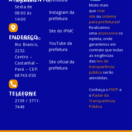
Segunda à
Muito mais
Sexta de
que
criar
Instagram da
08:00 às
site
ou
sistema
prefeitura
14:00
para prefeituras
!
Realizamos
Site do IPMC
uma
assessoria
co
ENDEREÇO
Av. Barão do
mpleta, onde
YouTube da
Rio Branco,
garantimos em
prefeitura
contrato que todas
2232.
as exigências
Centro –
das
leis de
Site oficial da
Castanhal –
transparência
prefeitura
Pará – CEP:
pública
serão
68743-050
atendidas.
Conheça o
PNTP
e
TELEFONE
(91) 3721-
o
Radar da
2109 / 3711-
Transparência
Pública
7449