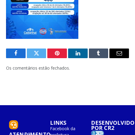
Facebook
Twitter
Pinterest
O
Tumblr
E-
LinkedIn
mail
Os comentários estão fechados.
LINKS
DESENVOLVIDO
POR CR2
Facebook da
ATENDIMENTO
prefeitura