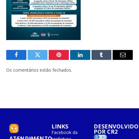
Facebook
Twitter
Pinterest
O
Tumblr
E-
LinkedIn
mail
Os comentários estão fechados.
LINKS
DESENVOLVIDO
POR CR2
Facebook da
ATENDIMENTO
prefeitura