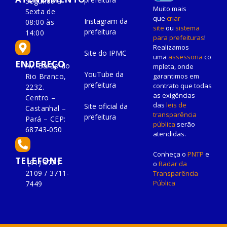
Segunda à
Muito mais
Sexta de
que
criar
Instagram da
08:00 às
site
ou
sistema
prefeitura
14:00
para prefeituras
!
Realizamos
Site do IPMC
uma
assessoria
co
ENDEREÇO
Av. Barão do
mpleta, onde
YouTube da
Rio Branco,
garantimos em
prefeitura
contrato que todas
2232.
as exigências
Centro –
das
leis de
Site oficial da
Castanhal –
transparência
prefeitura
Pará – CEP:
pública
serão
68743-050
atendidas.
Conheça o
PNTP
e
TELEFONE
(91) 3721-
o
Radar da
2109 / 3711-
Transparência
Pública
7449