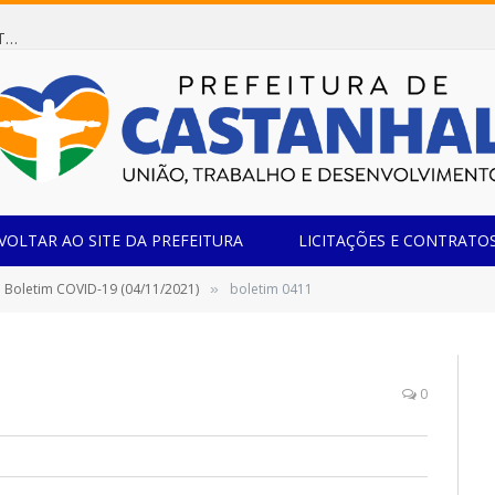
Dispensa de Licitação 078/2026 (AQUISIÇÃO DE AGENTE REDUTOR LÍQUIDO AUTOMOTIVO – ARLA 32, PARA ATENDER A FROTA OFICIAL DE VEÍCULOS DA SECRETARIA MUNICIPAL DE EDUCAÇÃO DO MUNICÍPIO DE CASTANHAL/PA)
VOLTAR AO SITE DA PREFEITURA
LICITAÇÕES E CONTRATO
Boletim COVID-19 (04/11/2021)
boletim 0411
»
0