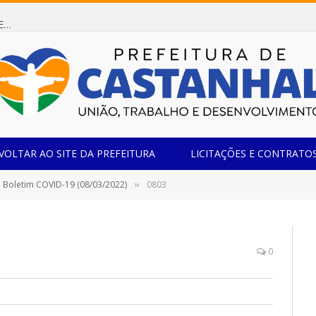
Dispensa de Licitação 085/2026 (CONTRATAÇÃO DE EMPRESA ESPECIALIZADA NA FABRICAÇÃO DE MÓVEIS SOB MEDIDA COM ESTRUTURA METÁLICA EM METALON PARA ATENDIMENTO DAS NECESSIDADES DA SALA SIMOV DA EMEF MADRE MARIA VIGANÓ)
VOLTAR AO SITE DA PREFEITURA
LICITAÇÕES E CONTRATO
Boletim COVID-19 (08/03/2022)
0803
»
0