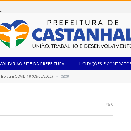
Dispensa de Licitação 085/2026 (CONTRATAÇÃO DE EMPRESA ESPECIALIZADA NA FABRICAÇÃO DE MÓVEIS SOB MEDIDA COM ESTRUTURA METÁLICA EM METALON PARA ATENDIMENTO DAS NECESSIDADES DA SALA SIMOV DA EMEF MADRE MARIA VIGANÓ)
VOLTAR AO SITE DA PREFEITURA
LICITAÇÕES E CONTRATO
Boletim COVID-19 (08/09/2022)
0809
»
0