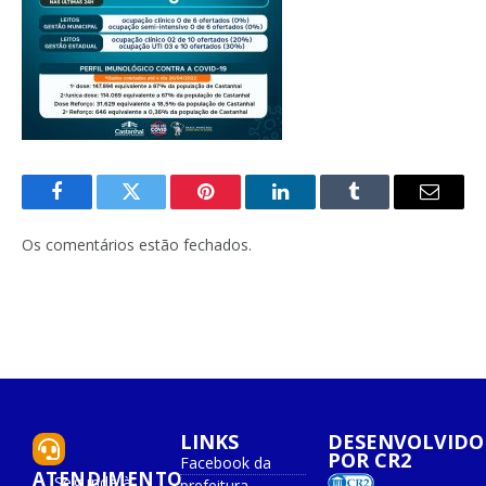
Facebook
Twitter
Pinterest
O
Tumblr
E-
LinkedIn
mail
Os comentários estão fechados.
LINKS
DESENVOLVIDO
POR CR2
Facebook da
ATENDIMENTO
Segunda à
prefeitura