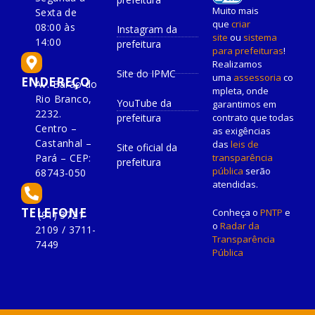
Muito mais
Sexta de
que
criar
08:00 às
Instagram da
site
ou
sistema
14:00
prefeitura
para prefeituras
!
Realizamos
Site do IPMC
uma
assessoria
co
ENDEREÇO
Av. Barão do
mpleta, onde
Rio Branco,
YouTube da
garantimos em
2232.
prefeitura
contrato que todas
Centro –
as exigências
Castanhal –
das
leis de
Site oficial da
Pará – CEP:
transparência
prefeitura
pública
serão
68743-050
atendidas.
TELEFONE
Conheça o
PNTP
e
(91) 3721-
o
Radar da
2109 / 3711-
Transparência
7449
Pública