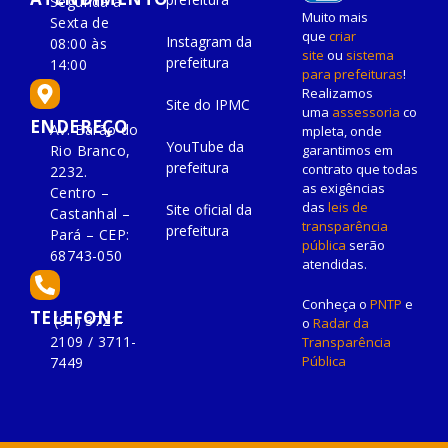
Segunda à
Muito mais
Sexta de
que
criar
Instagram da
08:00 às
site
ou
sistema
prefeitura
14:00
para prefeituras
!
Realizamos
Site do IPMC
uma
assessoria
co
ENDEREÇO
Av. Barão do
mpleta, onde
YouTube da
Rio Branco,
garantimos em
prefeitura
contrato que todas
2232.
as exigências
Centro –
das
leis de
Site oficial da
Castanhal –
transparência
prefeitura
Pará – CEP:
pública
serão
68743-050
atendidas.
Conheça o
PNTP
e
TELEFONE
(91) 3721-
o
Radar da
2109 / 3711-
Transparência
Pública
7449