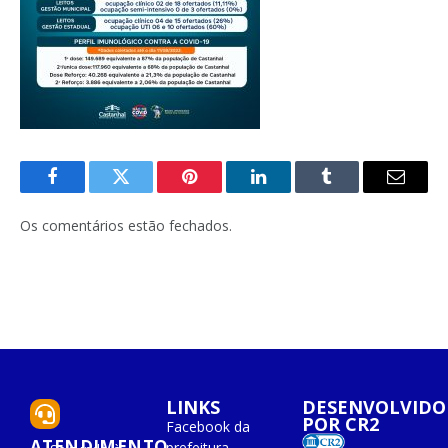
Facebook
Twitter
Pinterest
O
Tumblr
E-
LinkedIn
mail
Os comentários estão fechados.
LINKS
DESENVOLVIDO
POR CR2
Facebook da
ATENDIMENTO
prefeitura