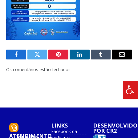
Facebook
Twitter
Pinterest
O
Tumblr
E-
LinkedIn
mail
Os comentários estão fechados.
LINKS
DESENVOLVIDO
POR CR2
Facebook da
ATENDIMENTO
Segunda à
prefeitura