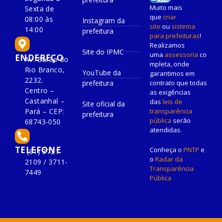
Muito mais
Sexta de
que
criar
08:00 às
Instagram da
site
ou
sistema
14:00
prefeitura
para prefeituras
!
Realizamos
Site do IPMC
uma
assessoria
co
ENDEREÇO
Av. Barão do
mpleta, onde
Rio Branco,
YouTube da
garantimos em
2232.
prefeitura
contrato que todas
Centro –
as exigências
Castanhal –
das
leis de
Site oficial da
Pará – CEP:
transparência
prefeitura
pública
serão
68743-050
atendidas.
TELEFONE
Conheça o
PNTP
e
(91) 3721-
o
Radar da
2109 / 3711-
Transparência
7449
Pública