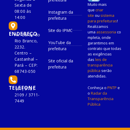
Muito mais
Sexta de
que
criar
08:00 às
Instagram da
site
ou
sistema
14:00
prefeitura
para prefeituras
!
Realizamos
Site do IPMC
uma
assessoria
co
ENDEREÇO
Av. Barão do
mpleta, onde
Rio Branco,
YouTube da
garantimos em
2232.
prefeitura
contrato que todas
Centro –
as exigências
Castanhal –
das
leis de
Site oficial da
Pará – CEP:
transparência
prefeitura
pública
serão
68743-050
atendidas.
TELEFONE
Conheça o
PNTP
e
(91) 3721-
o
Radar da
2109 / 3711-
Transparência
7449
Pública