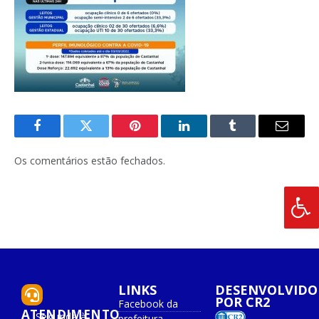
Facebook
Twitter
Pinterest
O
Tumblr
E-
LinkedIn
mail
Os comentários estão fechados.
LINKS
DESENVOLVIDO
POR CR2
Facebook da
ATENDIMENTO
Segunda à
prefeitura