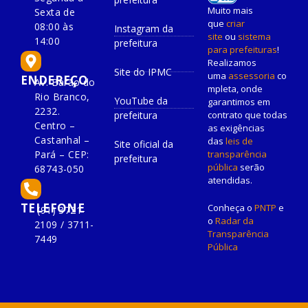
Muito mais
Sexta de
que
criar
08:00 às
Instagram da
site
ou
sistema
14:00
prefeitura
para prefeituras
!
Realizamos
Site do IPMC
uma
assessoria
co
ENDEREÇO
Av. Barão do
mpleta, onde
Rio Branco,
YouTube da
garantimos em
2232.
prefeitura
contrato que todas
Centro –
as exigências
Castanhal –
das
leis de
Site oficial da
Pará – CEP:
transparência
prefeitura
pública
serão
68743-050
atendidas.
TELEFONE
Conheça o
PNTP
e
(91) 3721-
o
Radar da
2109 / 3711-
Transparência
7449
Pública