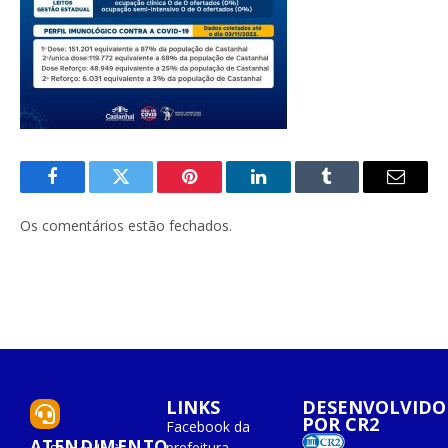
Facebook
Twitter
Pinterest
O
Tumblr
E-
LinkedIn
mail
Os comentários estão fechados.
LINKS
DESENVOLVIDO
POR CR2
Facebook da
ATENDIMENTO
prefeitura