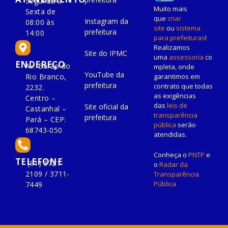
Segunda à
Muito mais
Sexta de
que
criar
Instagram da
08:00 às
site
ou
sistema
prefeitura
14:00
para prefeituras
!
Realizamos
Site do IPMC
uma
assessoria
co
ENDEREÇO
Av. Barão do
mpleta, onde
YouTube da
Rio Branco,
garantimos em
prefeitura
contrato que todas
2232.
as exigências
Centro –
das
leis de
Site oficial da
Castanhal –
transparência
prefeitura
Pará – CEP:
pública
serão
68743-050
atendidas.
Conheça o
PNTP
e
TELEFONE
(91) 3721-
o
Radar da
2109 / 3711-
Transparência
Pública
7449