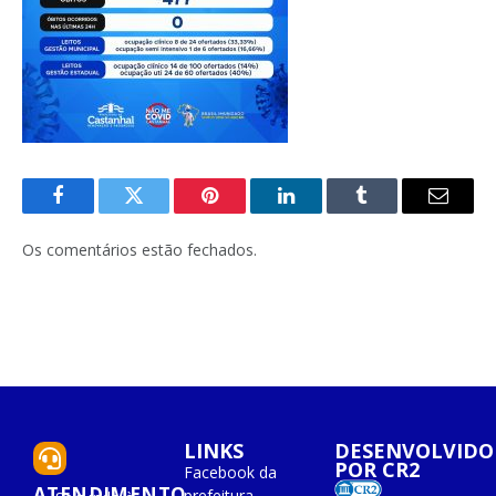
Facebook
Twitter
Pinterest
O
Tumblr
E-
LinkedIn
mail
Os comentários estão fechados.
LINKS
DESENVOLVIDO
POR CR2
Facebook da
ATENDIMENTO
prefeitura