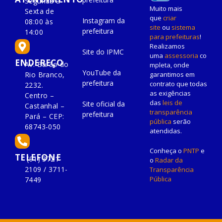
Segunda à
Muito mais
Sexta de
que
criar
Instagram da
08:00 às
site
ou
sistema
prefeitura
14:00
para prefeituras
!
Realizamos
Site do IPMC
uma
assessoria
co
ENDEREÇO
Av. Barão do
mpleta, onde
YouTube da
Rio Branco,
garantimos em
prefeitura
contrato que todas
2232.
as exigências
Centro –
das
leis de
Site oficial da
Castanhal –
transparência
prefeitura
Pará – CEP:
pública
serão
68743-050
atendidas.
Conheça o
PNTP
e
TELEFONE
(91) 3721-
o
Radar da
2109 / 3711-
Transparência
Pública
7449