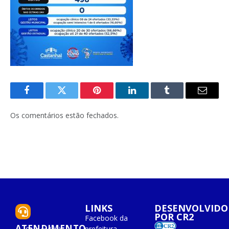
Facebook
Twitter
Pinterest
O
Tumblr
E-
LinkedIn
mail
Os comentários estão fechados.
LINKS
DESENVOLVIDO
POR CR2
Facebook da
ATENDIMENTO
prefeitura