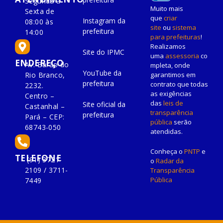
Segunda à
Muito mais
Sexta de
que
criar
Instagram da
08:00 às
site
ou
sistema
prefeitura
14:00
para prefeituras
!
Realizamos
Site do IPMC
uma
assessoria
co
ENDEREÇO
Av. Barão do
mpleta, onde
YouTube da
Rio Branco,
garantimos em
prefeitura
contrato que todas
2232.
as exigências
Centro –
das
leis de
Site oficial da
Castanhal –
transparência
prefeitura
Pará – CEP:
pública
serão
68743-050
atendidas.
Conheça o
PNTP
e
TELEFONE
(91) 3721-
o
Radar da
2109 / 3711-
Transparência
Pública
7449