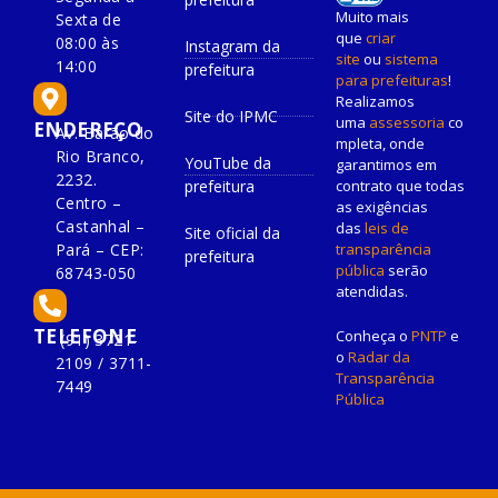
Muito mais
Sexta de
que
criar
08:00 às
Instagram da
site
ou
sistema
14:00
prefeitura
para prefeituras
!
Realizamos
Site do IPMC
uma
assessoria
co
ENDEREÇO
Av. Barão do
mpleta, onde
Rio Branco,
YouTube da
garantimos em
2232.
prefeitura
contrato que todas
Centro –
as exigências
Castanhal –
das
leis de
Site oficial da
Pará – CEP:
transparência
prefeitura
pública
serão
68743-050
atendidas.
TELEFONE
Conheça o
PNTP
e
(91) 3721-
o
Radar da
2109 / 3711-
Transparência
7449
Pública