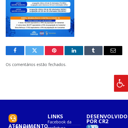
Facebook
Twitter
Pinterest
O
Tumblr
E-
LinkedIn
mail
Os comentários estão fechados.
LINKS
DESENVOLVIDO
POR CR2
Facebook da
ATENDIMENTO
Segunda à
prefeitura