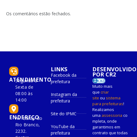
Os comentários estão fechados.
LINKS
DESENVOLVIDO
POR CR2
Facebook da
ATENDIMENTO
Segunda à
prefeitura
Muito mais
Sexta de
que
criar
08:00 às
Instagram da
site
ou
sistema
14:00
prefeitura
para prefeituras
!
Realizamos
Site do IPMC
uma
assessoria
co
ENDEREÇO
Av. Barão do
mpleta, onde
Rio Branco,
YouTube da
garantimos em
2232.
prefeitura
contrato que todas