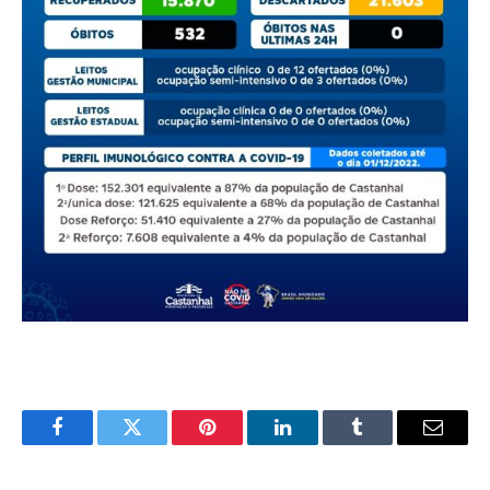
Facebook
Twitter
Pinterest
O
Tumblr
E-
LinkedIn
mail