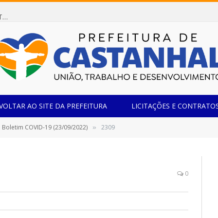
Dispensa de Licitação 078/2026 (AQUISIÇÃO DE AGENTE REDUTOR LÍQUIDO AUTOMOTIVO – ARLA 32, PARA ATENDER A FROTA OFICIAL DE VEÍCULOS DA SECRETARIA MUNICIPAL DE EDUCAÇÃO DO MUNICÍPIO DE CASTANHAL/PA)
VOLTAR AO SITE DA PREFEITURA
LICITAÇÕES E CONTRATO
Boletim COVID-19 (23/09/2022)
2309
»
0