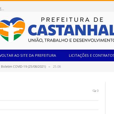
Dispensa de Licitação 085/2026 (CONTRATAÇÃO DE EMPRESA ESPECIALIZADA NA FABRICAÇÃO DE MÓVEIS SOB MEDIDA COM ESTRUTURA METÁLICA EM METALON PARA ATENDIMENTO DAS NECESSIDADES DA SALA SIMOV DA EMEF MADRE MARIA VIGANÓ)
VOLTAR AO SITE DA PREFEITURA
LICITAÇÕES E CONTRATO
Boletim COVID-19 (25/08/2021)
25.08
»
0