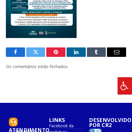
Facebook
Twitter
Pinterest
O
Tumblr
E-
LinkedIn
mail
Os comentários estão fechados.
LINKS
DESENVOLVIDO
POR CR2
Facebook da
ATENDIMENTO
Segunda à
prefeitura