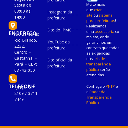
Muito mais
Sexta de
que
criar
08:00 às
Instagram da
site
ou
sistema
14:00
prefeitura
para prefeituras
!
Realizamos
Site do IPMC
uma
assessoria
co
ENDEREÇO
Av. Barão do
mpleta, onde
Rio Branco,
YouTube da
garantimos em
2232.
prefeitura
contrato que todas
Centro –
as exigências
Castanhal –
das
leis de
Site oficial da
Pará – CEP:
transparência
prefeitura
pública
serão
68743-050
atendidas.
TELEFONE
Conheça o
PNTP
e
(91) 3721-
o
Radar da
2109 / 3711-
Transparência
7449
Pública