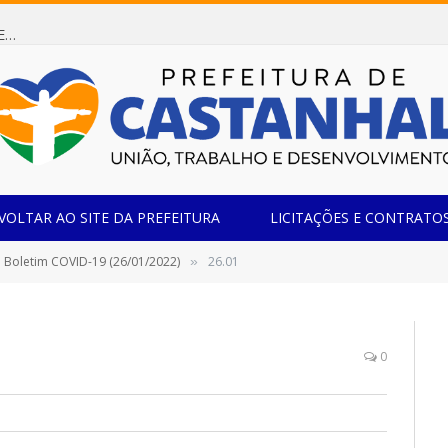
Dispensa de Licitação 085/2026 (CONTRATAÇÃO DE EMPRESA ESPECIALIZADA NA FABRICAÇÃO DE MÓVEIS SOB MEDIDA COM ESTRUTURA METÁLICA EM METALON PARA ATENDIMENTO DAS NECESSIDADES DA SALA SIMOV DA EMEF MADRE MARIA VIGANÓ)
VOLTAR AO SITE DA PREFEITURA
LICITAÇÕES E CONTRATO
Boletim COVID-19 (26/01/2022)
26.01
»
0