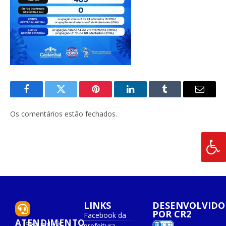
Facebook
Twitter
Pinterest
O
Tumblr
E-
LinkedIn
mail
Os comentários estão fechados.
LINKS
DESENVOLVIDO
POR CR2
Facebook da
ATENDIMENTO
Segunda à
prefeitura