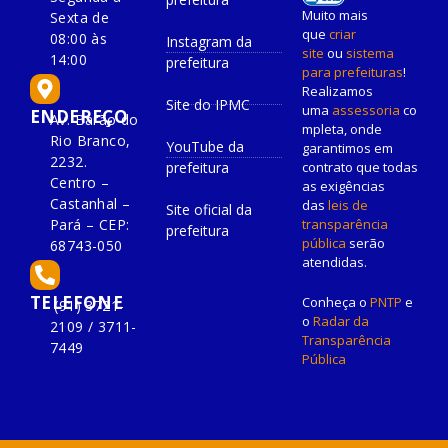
Muito mais
Sexta de
que
criar
08:00 às
Instagram da
site
ou
sistema
14:00
prefeitura
para prefeituras
!
Realizamos
Site do IPMC
uma
assessoria
co
ENDEREÇO
Av. Barão do
mpleta, onde
Rio Branco,
YouTube da
garantimos em
2232.
prefeitura
contrato que todas
Centro –
as exigências
Castanhal –
das
leis de
Site oficial da
Pará – CEP:
transparência
prefeitura
pública
serão
68743-050
atendidas.
TELEFONE
Conheça o
PNTP
e
(91) 3721-
o
Radar da
2109 / 3711-
Transparência
7449
Pública