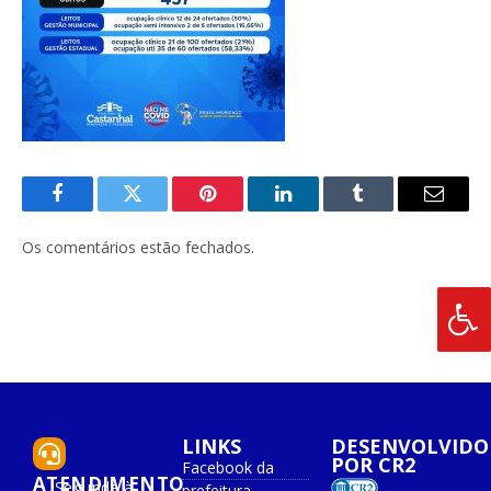
Facebook
Twitter
Pinterest
O
Tumblr
E-
LinkedIn
mail
Os comentários estão fechados.
LINKS
DESENVOLVIDO
POR CR2
Facebook da
ATENDIMENTO
Segunda à
prefeitura