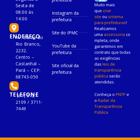
Muito mais
Sexta de
que
criar
08:00 às
Instagram da
site
ou
sistema
14:00
prefeitura
para prefeituras
!
Realizamos
Site do IPMC
uma
assessoria
co
ENDEREÇO
Av. Barão do
mpleta, onde
Rio Branco,
YouTube da
garantimos em
2232.
prefeitura
contrato que todas
Centro –
as exigências
Castanhal –
das
leis de
Site oficial da
Pará – CEP:
transparência
prefeitura
pública
serão
68743-050
atendidas.
TELEFONE
Conheça o
PNTP
e
(91) 3721-
o
Radar da
2109 / 3711-
Transparência
7449
Pública