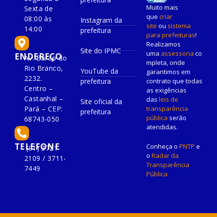
Muito mais
Sexta de
que
criar
08:00 às
Instagram da
site
ou
sistema
14:00
prefeitura
para prefeituras
!
Realizamos
Site do IPMC
uma
assessoria
co
ENDEREÇO
Av. Barão do
mpleta, onde
Rio Branco,
YouTube da
garantimos em
2232.
prefeitura
contrato que todas
Centro –
as exigências
Castanhal –
das
leis de
Site oficial da
Pará – CEP:
transparência
prefeitura
pública
serão
68743-050
atendidas.
TELEFONE
Conheça o
PNTP
e
(91) 3721-
o
Radar da
2109 / 3711-
Transparência
7449
Pública