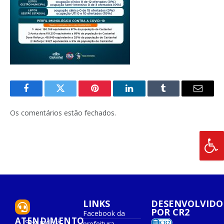
Facebook
Twitter
Pinterest
O
Tumblr
E-
LinkedIn
mail
Os comentários estão fechados.
LINKS
DESENVOLVIDO
POR CR2
Facebook da
ATENDIMENTO
Segunda à
prefeitura