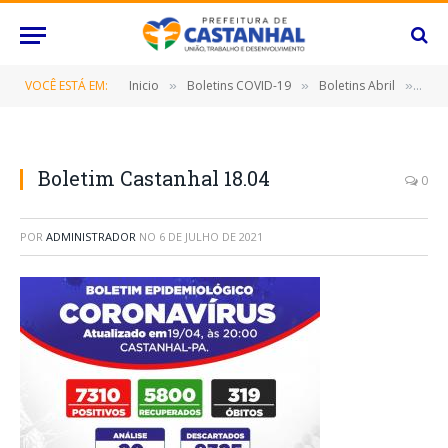
VOCÊ ESTÁ EM:
Inicio
Boletins COVID-19
Boletins Abril
Bole
»
»
»
Boletim Castanhal 18.04
0
POR
ADMINISTRADOR
NO
6 DE JULHO DE 2021