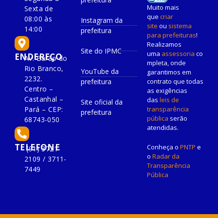
Muito mais
Sexta de
que
criar
08:00 às
Instagram da
site
ou
sistema
14:00
prefeitura
para prefeituras
!
Realizamos
Site do IPMC
uma
assessoria
co
ENDEREÇO
Av. Barão do
mpleta, onde
Rio Branco,
YouTube da
garantimos em
2232.
prefeitura
contrato que todas
Centro –
as exigências
Castanhal –
das
leis de
Site oficial da
Pará – CEP:
transparência
prefeitura
pública
serão
68743-050
atendidas.
TELEFONE
Conheça o
PNTP
e
(91) 3721-
o
Radar da
2109 / 3711-
Transparência
7449
Pública