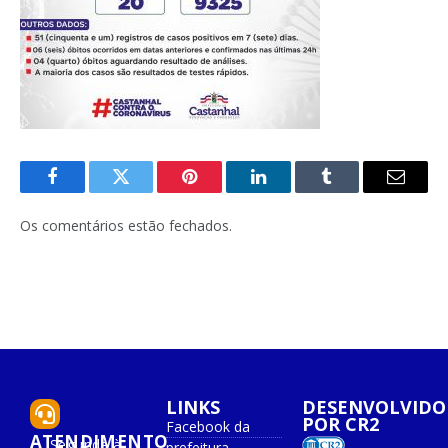
Facebook
Twitter
Pinterest
O
Tumblr
E-
LinkedIn
mail
Os comentários estão fechados.
LINKS
DESENVOLVIDO
POR CR2
Facebook da
ATENDIMENTO
Segunda à
prefeitura