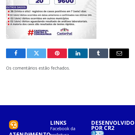
Facebook
Twitter
Pinterest
O
Tumblr
E-
LinkedIn
mail
Os comentários estão fechados.
LINKS
DESENVOLVIDO
POR CR2
Facebook da
ATENDIMENTO
prefeitura