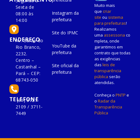
Segunda à
Muito mais
Sexta de
que
criar
Instagram da
08:00 às
site
ou
sistema
prefeitura
14:00
para prefeituras
!
Realizamos
Site do IPMC
uma
assessoria
co
ENDEREÇO
Av. Barão do
mpleta, onde
YouTube da
Rio Branco,
garantimos em
prefeitura
contrato que todas
2232.
as exigências
Centro –
das
leis de
Site oficial da
Castanhal –
transparência
prefeitura
Pará – CEP:
pública
serão
68743-050
atendidas.
Conheça o
PNTP
e
TELEFONE
(91) 3721-
o
Radar da
2109 / 3711-
Transparência
Pública
7449