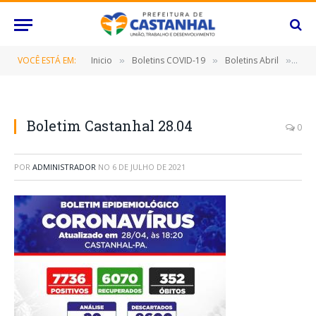
VOCÊ ESTÁ EM:
Inicio
Boletins COVID-19
Boletins Abril
Bole
»
»
»
Boletim Castanhal 28.04
0
POR
ADMINISTRADOR
NO
6 DE JULHO DE 2021