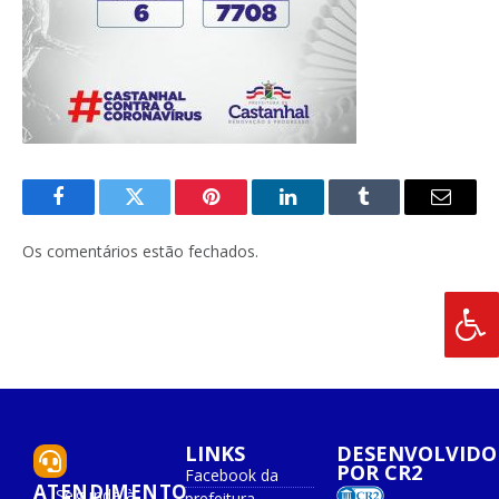
Facebook
Twitter
Pinterest
O
Tumblr
E-
LinkedIn
mail
Os comentários estão fechados.
LINKS
DESENVOLVIDO
POR CR2
Facebook da
ATENDIMENTO
Segunda à
prefeitura