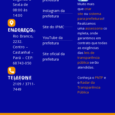
Muito mais
Sexta de
que
criar
08:00 às
Instagram da
site
ou
sistema
14:00
prefeitura
para prefeituras
!
Realizamos
Site do IPMC
uma
assessoria
co
ENDEREÇO
Av. Barão do
mpleta, onde
Rio Branco,
YouTube da
garantimos em
2232.
prefeitura
contrato que todas
Centro –
as exigências
Castanhal –
das
leis de
Site oficial da
Pará – CEP:
transparência
prefeitura
pública
serão
68743-050
atendidas.
TELEFONE
Conheça o
PNTP
e
(91) 3721-
o
Radar da
2109 / 3711-
Transparência
7449
Pública