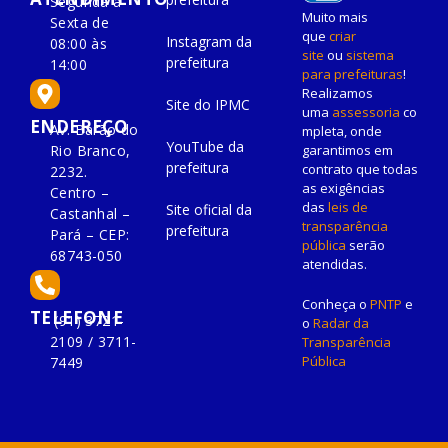
Segunda à
Muito mais
Sexta de
que
criar
Instagram da
08:00 às
site
ou
sistema
prefeitura
14:00
para prefeituras
!
Realizamos
Site do IPMC
uma
assessoria
co
ENDEREÇO
Av. Barão do
mpleta, onde
YouTube da
Rio Branco,
garantimos em
prefeitura
contrato que todas
2232.
as exigências
Centro –
das
leis de
Site oficial da
Castanhal –
transparência
prefeitura
Pará – CEP:
pública
serão
68743-050
atendidas.
Conheça o
PNTP
e
TELEFONE
(91) 3721-
o
Radar da
2109 / 3711-
Transparência
Pública
7449