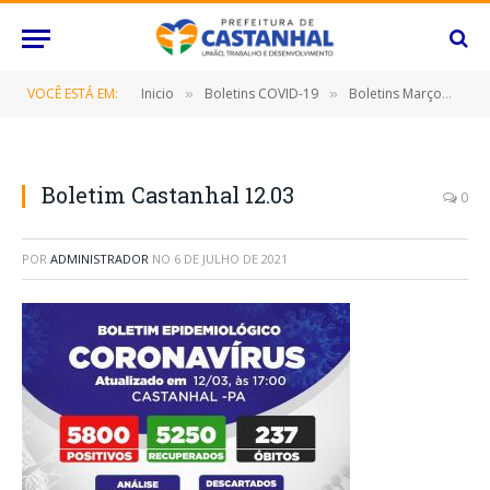
VOCÊ ESTÁ EM:
Inicio
Boletins COVID-19
Boletins Março
Bo
»
»
»
Boletim Castanhal 12.03
0
POR
ADMINISTRADOR
NO
6 DE JULHO DE 2021