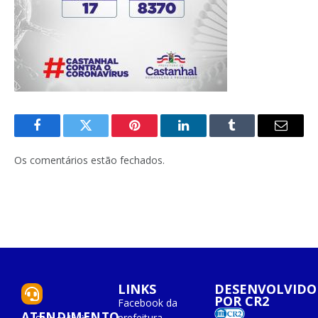
Facebook
Twitter
Pinterest
O
Tumblr
E-
LinkedIn
mail
Os comentários estão fechados.
LINKS
DESENVOLVIDO
POR CR2
Facebook da
ATENDIMENTO
prefeitura