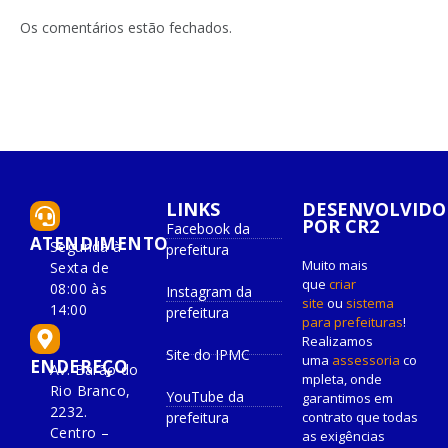
Os comentários estão fechados.
LINKS
DESENVOLVIDO
POR CR2
Facebook da
ATENDIMENTO
Segunda à
prefeitura
Muito mais
Sexta de
que
criar
08:00 às
Instagram da
site
ou
sistema
14:00
prefeitura
para prefeituras
!
Realizamos
Site do IPMC
uma
assessoria
co
ENDEREÇO
Av. Barão do
mpleta, onde
Rio Branco,
YouTube da
garantimos em
2232.
prefeitura
contrato que todas
Centro –
as exigências