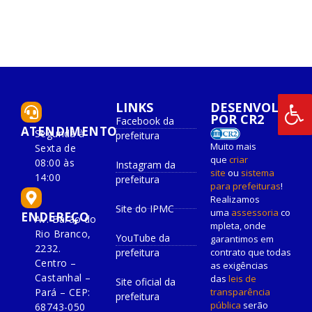
LINKS
DESENVOLVIDO
POR CR2
Facebook da
ATENDIMENTO
Segunda à
prefeitura
Muito mais
Sexta de
que
criar
08:00 às
Instagram da
site
ou
sistema
14:00
prefeitura
para prefeituras
!
Realizamos
Site do IPMC
uma
assessoria
co
ENDEREÇO
Av. Barão do
mpleta, onde
Rio Branco,
YouTube da
garantimos em
2232.
prefeitura
contrato que todas
Centro –
as exigências
Castanhal –
das
leis de
Site oficial da
Pará – CEP:
transparência
prefeitura
pública
serão
68743-050