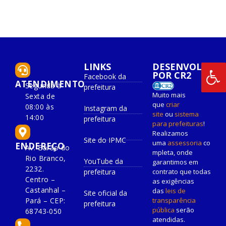
LINKS
DESENVOLVIDO
POR CR2
Facebook da
ATENDIMENTO
Segunda à
prefeitura
Muito mais
Sexta de
que
criar
08:00 às
Instagram da
site
ou
sistema
14:00
prefeitura
para prefeituras
!
Realizamos
Site do IPMC
uma
assessoria
co
ENDEREÇO
Av. Barão do
mpleta, onde
Rio Branco,
YouTube da
garantimos em
2232.
prefeitura
contrato que todas
Centro –
as exigências
Castanhal –
das
leis de
Site oficial da
Pará – CEP:
transparência
prefeitura
pública
serão
68743-050
atendidas.