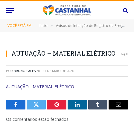
VOCÊ ESTÁ EM:
Inicio
Avisos de Intenção de Registro de Preço (IRP)
»
AUTUAÇÃO – MATERIAL ELÉTRICO
0
POR
BRUNO SALES
NO
21 DE MAIO DE 2026
AUTUAÇÃO - MATERIAL ELÉTRICO
Facebook
Twitter
Pinterest
O
Tumblr
E-
LinkedIn
mail
Os comentários estão fechados.