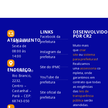
LINKS
DESENVOLVIDO
POR CR2
Facebook da
ATENDIMENTO
Segunda à
prefeitura
Muito mais
Sexta de
que
criar
08:00 às
Instagram da
site
ou
sistema
14:00
prefeitura
para prefeituras
!
Realizamos
Site do IPMC
uma
assessoria
co
ENDEREÇO
Av. Barão do
mpleta, onde
Rio Branco,
YouTube da
garantimos em
2232.
prefeitura
contrato que todas
Centro –
as exigências
Castanhal –
das
leis de
Site oficial da
Pará – CEP:
transparência
prefeitura
pública
serão
68743-050
atendidas.