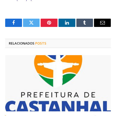
Facebook
Twitter
Pinterest
O
Tumblr
E-
LinkedIn
mail
RELACIONADOS
POSTS