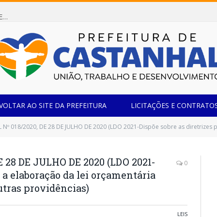
Dispensa de Licitação 085/2026 (CONTRATAÇÃO DE EMPRESA ESPECIALIZADA NA FABRICAÇÃO DE MÓVEIS SOB MEDIDA COM ESTRUTURA METÁLICA EM METALON PARA ATENDIMENTO DAS NECESSIDADES DA SALA SIMOV DA EMEF MADRE MARIA VIGANÓ)
VOLTAR AO SITE DA PREFEITURA
LICITAÇÕES E CONTRATO
 018/2020, DE 28 DE JULHO DE 2020 (LDO 2021-Dispõe sobre as diretrizes para a elaboração da lei or
E 28 DE JULHO DE 2020 (LDO 2021-
0
a a elaboração da lei orçamentária
outras providências)
LEIS