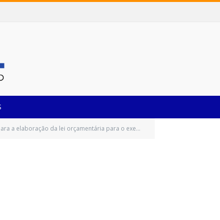
S
çamentária para o exercício de 2021 e dá outras providências)