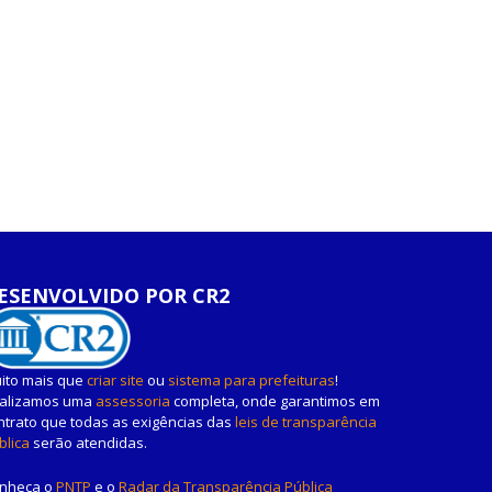
ESENVOLVIDO POR CR2
ito mais que
criar site
ou
sistema para prefeituras
!
alizamos uma
assessoria
completa, onde garantimos em
ntrato que todas as exigências das
leis de transparência
blica
serão atendidas.
nheça o
PNTP
e o
Radar da Transparência Pública