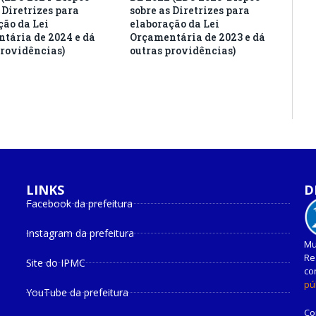
 Diretrizes para
sobre as Diretrizes para
ção da Lei
elaboração da Lei
tária de 2024 e dá
Orçamentária de 2023 e dá
providências)
outras providências)
LINKS
D
Facebook da prefeitura
Instagram da prefeitura
Mu
Re
Site do IPMC
co
pú
YouTube da prefeitura
Co