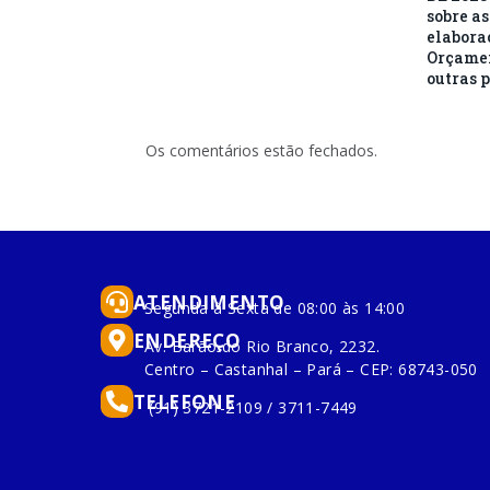
sobre as
elabora
Orçamen
outras 
Os comentários estão fechados.
ATENDIMENTO
Segunda à Sexta de 08:00 às 14:00
ENDEREÇO
Av. Barão do Rio Branco, 2232.
Centro – Castanhal – Pará – CEP: 68743-050
TELEFONE
(91) 3721-2109 / 3711-7449