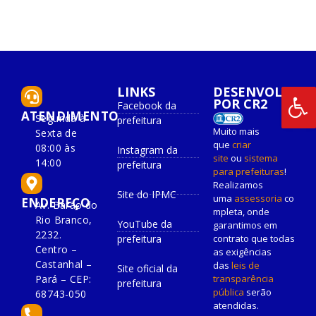
LINKS
DESENVOLVIDO
POR CR2
Facebook da
ATENDIMENTO
Segunda à
prefeitura
Muito mais
Sexta de
que
criar
08:00 às
Instagram da
site
ou
sistema
14:00
prefeitura
para prefeituras
!
Realizamos
Site do IPMC
uma
assessoria
co
ENDEREÇO
Av. Barão do
mpleta, onde
Rio Branco,
YouTube da
garantimos em
2232.
prefeitura
contrato que todas
Centro –
as exigências
Castanhal –
das
leis de
Site oficial da
Pará – CEP:
transparência
prefeitura
pública
serão
68743-050
atendidas.