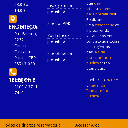
que
criar
08:00 às
Instagram da
site
ou
sistema
14:00
prefeitura
para prefeituras
!
Realizamos
Site do IPMC
uma
assessoria
co
ENDEREÇO
Av. Barão do
mpleta, onde
Rio Branco,
YouTube da
garantimos em
2232.
prefeitura
contrato que todas
Centro –
as exigências
Castanhal –
das
leis de
Site oficial da
Pará – CEP:
transparência
prefeitura
pública
serão
68743-050
atendidas.
TELEFONE
Conheça o
PNTP
e
(91) 3721-
o
Radar da
2109 / 3711-
Transparência
7449
Pública
Todos os direitos reservados a
Acessar Área