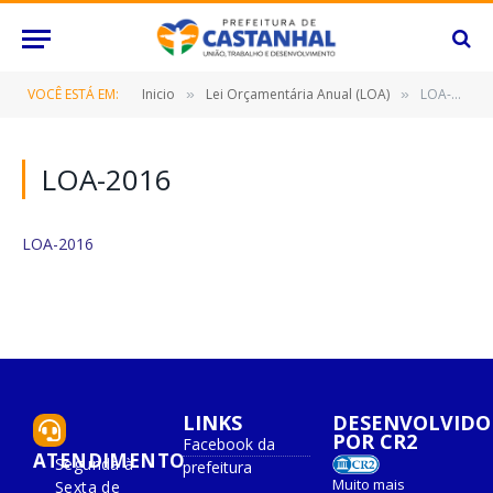
VOCÊ ESTÁ EM:
Inicio
Lei Orçamentária Anual (LOA)
LOA-2016
»
»
LOA-2016
LOA-2016
LINKS
DESENVOLVIDO
POR CR2
Facebook da
ATENDIMENTO
Segunda à
prefeitura
Muito mais
Sexta de