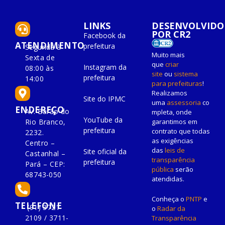
LINKS
DESENVOLVIDO
POR CR2
Facebook da
ATENDIMENTO
prefeitura
Segunda à
Muito mais
Sexta de
que
criar
Instagram da
08:00 às
site
ou
sistema
prefeitura
14:00
para prefeituras
!
Realizamos
Site do IPMC
uma
assessoria
co
ENDEREÇO
Av. Barão do
mpleta, onde
YouTube da
Rio Branco,
garantimos em
prefeitura
contrato que todas
2232.
as exigências
Centro –
das
leis de
Site oficial da
Castanhal –
transparência
prefeitura
Pará – CEP:
pública
serão
68743-050
atendidas.
Conheça o
PNTP
e
TELEFONE
(91) 3721-
o
Radar da
2109 / 3711-
Transparência