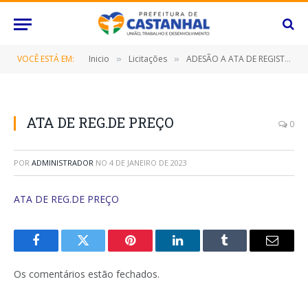
VOCÊ ESTÁ EM:
Inicio
Licitações
ADESÃO A ATA DE REGISTRO DE PREÇOS Nº 004/2022 (Contratação de pessoa jurídica para fornecimento de brinquedos destinados as brinquedotecas, salas de recursos funcionais, psicologia e AEE)
»
»
ATA DE REG.DE PREÇO
0
POR
ADMINISTRADOR
NO
4 DE JANEIRO DE 2023
ATA DE REG.DE PREÇO
Facebook
Twitter
Pinterest
O
Tumblr
E-
LinkedIn
mail
Os comentários estão fechados.