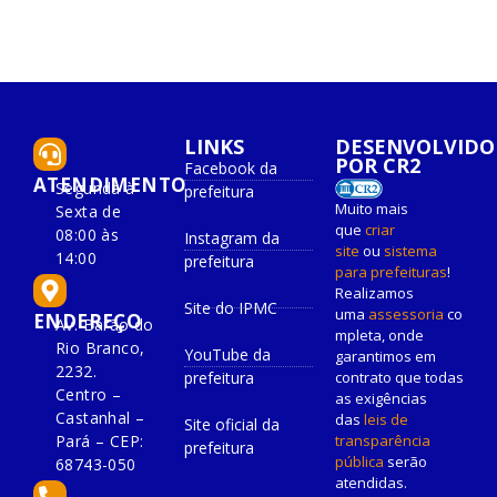
LINKS
DESENVOLVIDO
POR CR2
Facebook da
ATENDIMENTO
Segunda à
prefeitura
Muito mais
Sexta de
que
criar
08:00 às
Instagram da
site
ou
sistema
14:00
prefeitura
para prefeituras
!
Realizamos
Site do IPMC
uma
assessoria
co
ENDEREÇO
Av. Barão do
mpleta, onde
Rio Branco,
YouTube da
garantimos em
2232.
prefeitura
contrato que todas
Centro –
as exigências
Castanhal –
das
leis de
Site oficial da
Pará – CEP:
transparência
prefeitura
pública
serão
68743-050
atendidas.