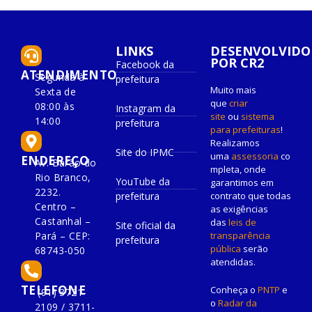
LINKS
DESENVOLVIDO
POR CR2
Facebook da
ATENDIMENTO
Segunda à
prefeitura
Muito mais
Sexta de
que
criar
08:00 às
Instagram da
site
ou
sistema
14:00
prefeitura
para prefeituras
!
Realizamos
Site do IPMC
uma
assessoria
co
ENDEREÇO
Av. Barão do
mpleta, onde
Rio Branco,
YouTube da
garantimos em
2232.
prefeitura
contrato que todas
Centro –
as exigências
Castanhal –
das
leis de
Site oficial da
Pará – CEP:
transparência
prefeitura
pública
serão
68743-050
atendidas.
TELEFONE
Conheça o
PNTP
e
(91) 3721-
o
Radar da
2109 / 3711-