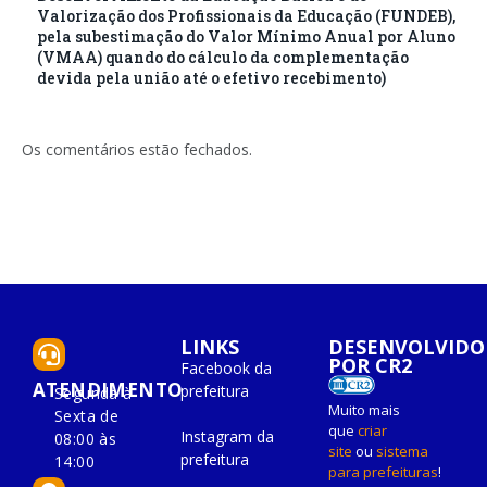
Valorização dos Profissionais da Educação (FUNDEB),
pela subestimação do Valor Mínimo Anual por Aluno
(VMAA) quando do cálculo da complementação
devida pela união até o efetivo recebimento)
Os comentários estão fechados.
LINKS
DESENVOLVIDO
POR CR2
Facebook da
ATENDIMENTO
prefeitura
Segunda à
Muito mais
Sexta de
que
criar
Instagram da
08:00 às
site
ou
sistema
prefeitura
14:00
para prefeituras
!