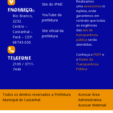
Realizamos
Site do IPMC
uma
assessoria
co
ENDEREÇO
Av. Barão do
mpleta, onde
YouTube da
Rio Branco,
garantimos em
prefeitura
contrato que todas
2232.
as exigências
Centro –
das
leis de
Site oficial da
Castanhal –
transparência
prefeitura
Pará – CEP:
pública
serão
68743-050
atendidas.
Conheça o
PNTP
e
TELEFONE
(91) 3721-
o
Radar da
2109 / 3711-
Transparência
Pública
7449
Todos os direitos reservados a Prefeitura
Acessar Área
Municipal de Castanhal.
Administrativa
Acessar Webmail